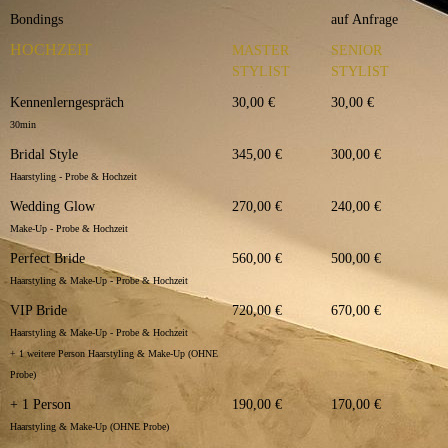
Bondings
auf Anfrage
HOCHZEIT
MASTER
SENIOR
STYLIST
STYLIST
Kennenlerngespräch
30,00 €
30,00 €
30min
Bridal Style
345,00 €
300,00 €
Haarstyling - Probe & Hochzeit
Wedding Glow
270,00 €
240,00 €
Make-Up - Probe & Hochzeit
Perfect Bride
560,00 €
500,00 €
Haarstyling & Make-Up - Probe & Hochzeit
VIP Bride
720,00 €
670,00 €
Haarstyling & Make-Up - Probe & Hochzeit
+ 1 weitere Person Haarstyling & Make-Up (OHNE
Probe)
+ 1 Person
190,00 €
170,00 €
Haarstyling & Make-Up (OHNE Probe)