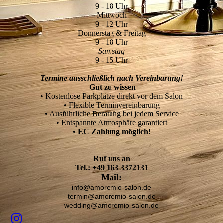
9 - 18 Uhr
Mittwoch
9 - 12 Uhr
Donnerstag & Freitag
9 - 18 Uhr
Samstag
9 - 15 Uhr
Termine ausschließlich nach Vereinbarung!
Gut zu wissen
• Kostenlose Parkplätze direkt vor dem Salon
• Flexible Terminvereinbarung
• Ausführliche Beratung bei jedem Service
• Entspannte Atmosphäre garantiert
• EC Zahlung möglich!
Ruf uns an
Tel.: +49 163 3372131
Mail:
info@amoremio-salon.de
termin@amoremio-salon.de
wedding@amoremio-salon.de