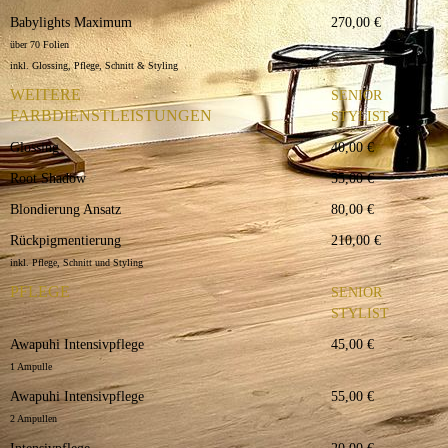
Babylights Maximum
270,00 €
über 70 Folien
inkl. Glossing, Pflege, Schnitt & Styling
WEITERE
SENIOR
FARBDIENSTLEISTUNGEN
STYLIST
Glossing
40,00 €
Root Shadow
55,00 €
Blondierung Ansatz
80,00 €
Rückpigmentierung
210,00 €
inkl. Pflege, Schnitt und Styling
PFLEGE
SENIOR
STYLIST
Awapuhi Intensivpflege
45,00 €
1 Ampulle
Awapuhi Intensivpflege
55,00 €
2 Ampullen