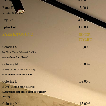
Ladies Cut L
65,00
Extra Time
15,00 €
je weitere 15 Minuten
Dry Cut
40,00 €
Spliss Cut
30,00 €
FARBE/TÖNUNG
SENIOR
STYLIST
Coloring S
119,00 €
bis 50g - Pflege, Schnitt & Styling
(Ansatzfarbe feine Haare)
Coloring M
129,00 €
ab 50g - Pflege, Schnitt & Styling
(Ansatzfarbe normales Haar)
Coloring L
139,00 €
ab 70g - Pflege, Schnitt & Styling
(Ansatzfarbe sehr dickes Haar oder großer
Ansatz)
Coloring XL
165,00 €