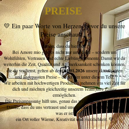
PREISE
💛 Ein paar Worte von Herzen, bevor du unsere
Preise anschaust…
Schön, dass du hier bist.
Bei Amore mio geht es nicht nur um Haare – sondern um
Wohlfühlen, Vertrauen und echte Lieblingsmomente. Damit wir dir
weiterhin die Zeit, Qualität und Aufmerksamkeit schenken können,
01.01.2026
die du verdienst, gelten ab dem
unsere aktualisierten
und angepassten Preise – direkt hier unter diesem Text.
Wir arbeiten mit hochwertigen Produkten, nehmen uns viel Zeit für
dich und möchten gleichzeitig unserem Team
faire Löhne
ermöglichen.
Die Preisanpassung hilft uns, genau das weiterhin sicherzustellen.
Danke, dass du uns vertraust und unseren Salon zu dem machst,
was er ist:
ein Ort voller Wärme, Kreativität und Herzlichkeit. 💛