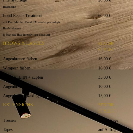
Intensivpflege
20,00 €
Haarmaske
Bond Repair Treatment
60,00 €
mit Paul Mitchell Bond RX –stärkt geschädigte
Haarbindungen
& baut das Haar intensiv von innen auf
BROWS & LASHES
SENIOR
STYLIST
Augenbrauen färben
16,00 €
Wimpern färben
16,00 €
Farbe ALL IN + zupfen
35,00 €
Augenbrauen zupfen
10,00 €
Augenbrauen waxing
15,00 €
EXTENSIONS
SENIOR
STYLIST
Tressen
auf Anfrage
Tapes
auf Anfrage