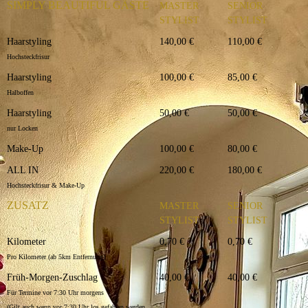
SIMPLY BEAUTIFUL GÄSTE
MASTER
SENIOR
STYLIST
STYLIST
Haarstyling
140,00 €
110,00 €
Hochsteckfrisur
Haarstyling
100,00 €
85,00 €
Halboffen
Haarstyling
50,00 €
50,00 €
nur Locken
Make-Up
100,00 €
80,00 €
ALL IN
220,00 €
180,00 €
Hochsteckfrisur & Make-Up
ZUSATZ
MASTER
SENIOR
STYLIST
STYLIST
Kilometer
0,70 €
0,70 €
Pro Kilometer (ab 5km Entfernung)
Früh-Morgen-Zuschlag
40,00 €
40,00 €
Für Termine vor 7:30 Uhr morgens
(Gilt auch wenn vor 7:30 Uhr los gefahren werden