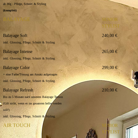
ab 90g - Pflege, Schnitt & Styling
(komplett)
BALAYAGE
SENIOR
STYLIST
Balayage Soft
240,00 €
inkl. Glossing, Pflege, Schnitt & Styling
Balayage Intense
265,00 €
inkl. Glossing, Pflege, Schnitt & Styling
Balayage Color
299,00 €
+ eine Farbe/Tönung am Ansatz aufgetragen
inkl. Glossing, Pflege, Schnitt & Styling.
Balayage Refresh
210,00 €
Bis zu 5 Monate nach unserem Balayage Termin
(Gilt nicht, wenn es im gesamten heller werden
soll!)
inkl. Glossing, Pflege, Schnitt & Styling.
AIR TOUCH
SENIOR
STYLIST