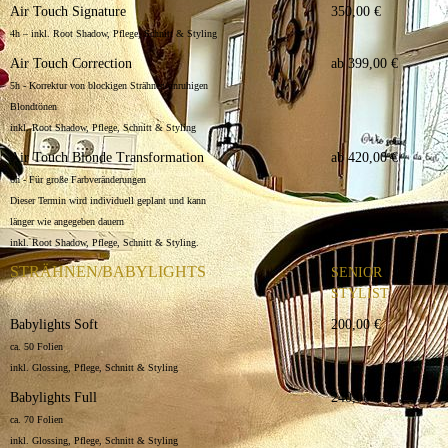
Air Touch Signature
350,00 €
4h – inkl. Root Shadow, Pflege, Schnitt & Styling
Air Touch Correction
ab 399,00 €
5h - Korrektur von blockigen Strähnen/unruhigen
Blondtönen
inkl. Root Shadow, Pflege, Schnitt & Styling
Air Touch Blonde Transformation
ab 420,00 €
6h - Für große Farbveränderungen
Dieser Termin wird individuell geplant und kann
länger wie angegeben dauern
inkl. Root Shadow, Pflege, Schnitt & Styling.
STRÄHNEN/BABYLIGHTS
SENIOR
STYLIST
Babylights Soft
200,00 €
ca. 50 Folien
inkl. Glossing, Pflege, Schnitt & Styling
Babylights Full
240,00 €
ca. 70 Folien
inkl. Glossing, Pflege, Schnitt & Styling