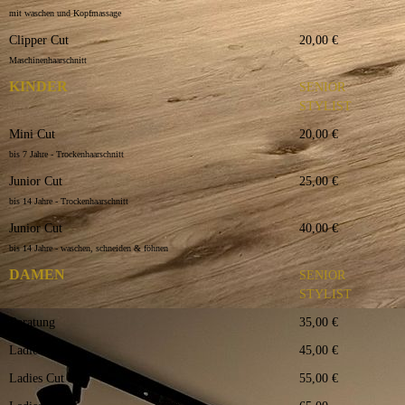
mit waschen und Kopfmassage
Clipper Cut
20,00 €
Maschinenhaarschnitt
KINDER
SENIOR
STYLIST
Mini Cut
20,00 €
bis 7 Jahre - Trockenhaarschnitt
Junior Cut
25,00 €
bis 14 Jahre - Trockenhaarschnitt
Junior Cut
40,00 €
bis 14 Jahre - waschen, schneiden & föhnen
DAMEN
SENIOR
STYLIST
Beratung
35,00 €
Ladies Cut S
45,00 €
Ladies Cut M
55,00 €