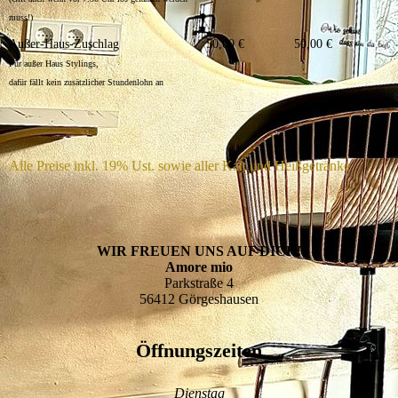
muss!)
Außer-Haus-Zuschlag
50,00 €
50,00 €
Für außer Haus Stylings,
dafür fällt kein zusätzlicher Stundenlohn an
Alle Preise inkl. 19% Ust. sowie aller Kalt und Heißgetränke
WIR FREUEN UNS AUF DICH!
Amore mio
Parkstraße 4
56412 Görgeshausen
Öffnungszeiten
Dienstag